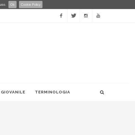
 uso.
Ok
Cookie Policy
Facebook
Twitter
Instagram
YouTube
 GIOVANILE
TERMINOLOGIA