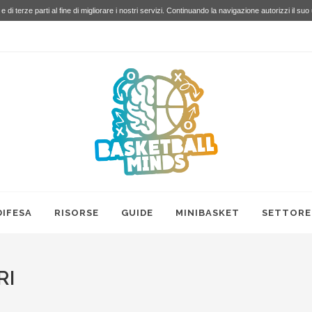
e di terze parti al fine di migliorare i nostri servizi. Continuando la navigazione autorizzi il suo
DIFESA
RISORSE
GUIDE
MINIBASKET
SETTORE
RI