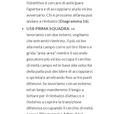
l’obiettivo è cercare di anticipare
l’apertura e di accoppiarsi al più vicino
avversario. Chi è prossimo all’area può
andare a rimbalzo (
Diagramma 16
).
U18-PRIMA SQUADRA
: se
lavoriamo con due esterni, vogliamo
che entrambi rientrino. Il più vicino
alla metà campo corre sul tiro libero e
grida “area-area" mentre il secondo
giocatore più vicino occupa il cerchio
di metà campo ed in base alla velocità
della palla può decidere di accoppiarsi
o sprintare arretrando fino ai tre punti
difensivi. Se lavoriamo con un esterno
ed un lungo manderemo il lungo a
lottare per il rimbalzo d’attacco e
l’esterno a coprire la transizione
difensiva occupando il cerchio di metà
campo (
Diagramma 16bis-16c
).