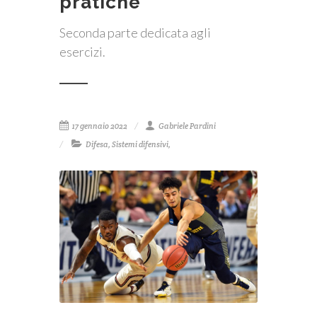
pratiche
Seconda parte dedicata agli
esercizi.
17 gennaio 2022
Gabriele Pardini
Difesa
,
Sistemi difensivi
,