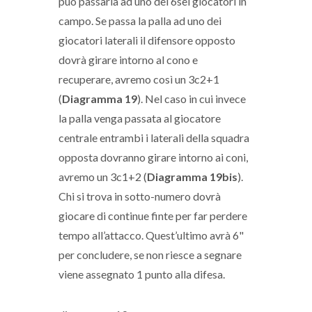
può passarla ad uno dei 6sei giocatori in
campo. Se passa la palla ad uno dei
giocatori laterali il difensore opposto
dovrà girare intorno al cono e
recuperare, avremo così un 3c2+1
(
Diagramma 19
). Nel caso in cui invece
la palla venga passata al giocatore
centrale entrambi i laterali della squadra
opposta dovranno girare intorno ai coni,
avremo un 3c1+2 (
Diagramma 19bis
).
Chi si trova in sotto-numero dovrà
giocare di continue finte per far perdere
tempo all’attacco. Quest’ultimo avrà 6"
per concludere, se non riesce a segnare
viene assegnato 1 punto alla difesa.