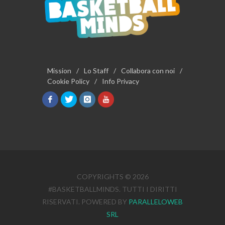
Mission
/
Lo Staff
/
Collabora con noi
/
Cookie Policy
/
Info Privacy
COPYRIGHTS © 2026
#BASKETBALLMINDS. TUTTI I DIRITTI
RISERVATI. POWERED BY
PARALLELOWEB
SRL