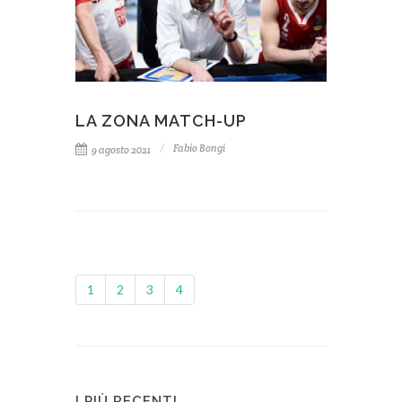
LA ZONA MATCH-UP
Fabio Bongi
9 agosto 2021
1
2
3
4
I PIÙ RECENTI