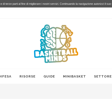
e di terze parti al fine di migliorare i nostri servizi. Continuando la navigazione autorizzi il suo
DIFESA
RISORSE
GUIDE
MINIBASKET
SETTORE