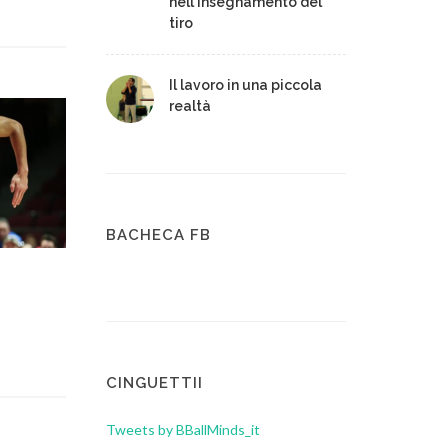
nell'insegnamento del
tiro
Il lavoro in una piccola
realtà
BACHECA FB
CINGUETTII
Tweets by BBallMinds_it