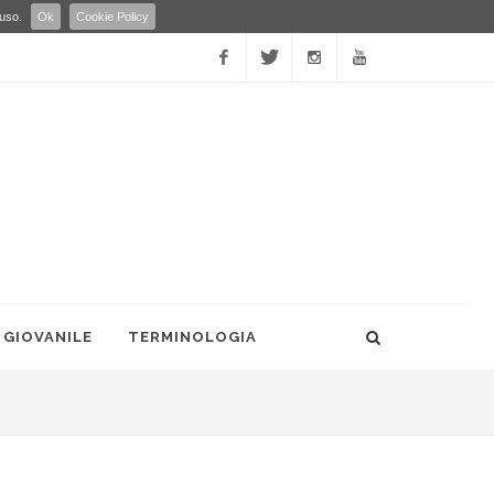
 uso.
Ok
Cookie Policy
Facebook
Twitter
Instagram
YouTube
 GIOVANILE
TERMINOLOGIA