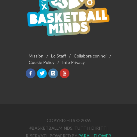
Mission
/
Lo Staff
/
Collabora con noi
/
Cookie Policy
/
Info Privacy
COPYRIGHTS © 2026
#BASKETBALLMINDS. TUTTI I DIRITTI
RISERVATI. POWERED BY
PARALLELOWEB