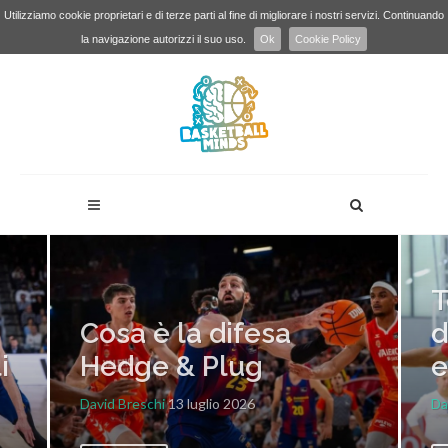
Utilizziamo cookie proprietari e di terze parti al fine di migliorare i nostri servizi. Continuando
la navigazione autorizzi il suo uso.
Ok
Cookie Policy
T
Cosa è la difesa
d
i
Hedge & Plug
e
David Breschi
13 luglio 2026
Da