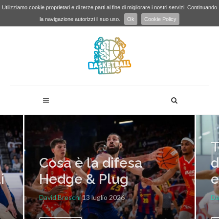
Utilizziamo cookie proprietari e di terze parti al fine di migliorare i nostri servizi. Continuando
la navigazione autorizzi il suo uso.
Ok
Cookie Policy
T
Cosa è la difesa
d
i
Hedge & Plug
e
David Breschi
13 luglio 2026
Da