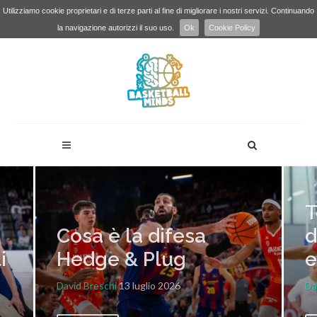
Utilizziamo cookie proprietari e di terze parti al fine di migliorare i nostri servizi. Continuando
la navigazione autorizzi il suo uso.
Ok
Cookie Policy
T
Cosa è la difesa
d
i
Hedge & Plug
e
David Breschi
13 luglio 2026
Da