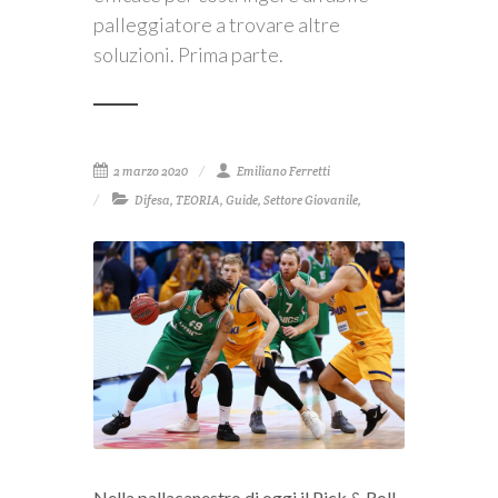
palleggiatore a trovare altre
soluzioni. Prima parte.
2 marzo 2020
Emiliano Ferretti
Difesa
,
TEORIA
,
Guide
,
Settore Giovanile
,
Nella pallacanestro di oggi il Pick & Roll