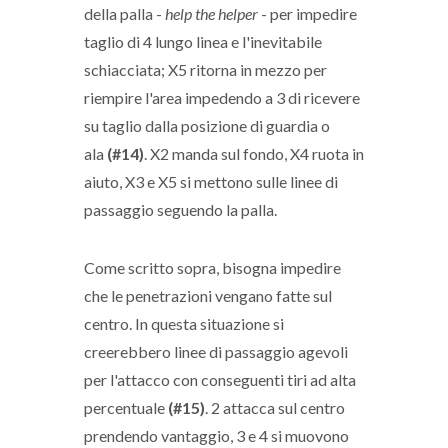
della palla -
help the helper
- per impedire
taglio di 4 lungo linea e l'inevitabile
schiacciata; X5 ritorna in mezzo per
riempire l'area impedendo a 3 di ricevere
su taglio dalla posizione di guardia o
ala
(#14)
. X2 manda sul fondo, X4 ruota in
aiuto, X3 e X5 si mettono sulle linee di
passaggio seguendo la palla.
Come scritto sopra, bisogna impedire
che le penetrazioni vengano fatte sul
centro. In questa situazione si
creerebbero linee di passaggio agevoli
per l'attacco con conseguenti tiri ad alta
percentuale
(#15)
. 2 attacca sul centro
prendendo vantaggio, 3 e 4 si muovono