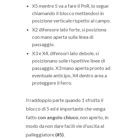
X5 mentre 5 va a fare il PnR, lo segue
chiamando il blocco mettendosi in
posizione verticale rispetto al campo.
X2 difensore lato forte, si posiziona
con mano aperta sulla linea di
passaggio.
X3 e X4, difensori lato debole, si
posizionano sulle rispettive linee di
passaggio. X3 mano aperta pronto ad
eventuale anticipo, X4 dentro area a
proteggere il ferro.
Il raddoppio parte quando 1 sfrutta il
blocco di 5 ed è importante che venga
fatto
con angolo chiuso
, non aperto, in
modo da non dare facili vie d'uscita al
palleggiatore
(#5)
.