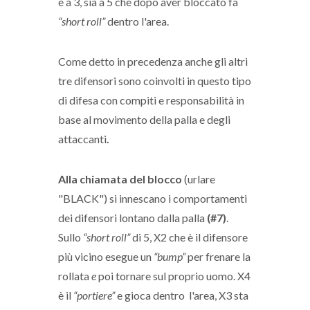
e a 3, sia a 5 che dopo aver bloccato fa
“short roll”
dentro l'area.
Come detto in precedenza anche gli altri
tre difensori sono coinvolti in questo tipo
di difesa con compiti e responsabilità in
base al movimento della palla e degli
attaccanti
.
Alla chiamata del blocco
(urlare
"BLACK") si innescano i comportamenti
dei difensori lontano dalla palla
(#7)
.
Sullo
“short roll”
di 5, X2 che è il difensore
più vicino esegue un
“bump”
per frenare la
rollata
e
poi tornare sul proprio uomo. X4
è il
“portiere”
e gioca dentro l'area, X3 sta