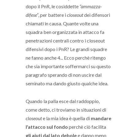
dopo il PnR, le cosiddette
“ammazza-
difese”
, per battere i
closeout
dei difensori
chiamati in causa. Quante volte una
squadra ben organizzata in attacco fa
penetrazioni centrali contro i closeout
difensivi dopo i PnR? Le grandi squadre
ne fanno anche 4... Ecco perchè ritengo
che sia importante soffermarci su questo
paragrafo sperando di non uscire dal
seminato ma dando giusto qualche idea.
Quando la palla esce dal raddoppio,
come detto, ci troviamo in situazioni di
closeout
e la mia idea è quella di
mandare
l'attacco sul fondo
perchè ciò facilita
gli aiuti dal lato debole
e danno meno