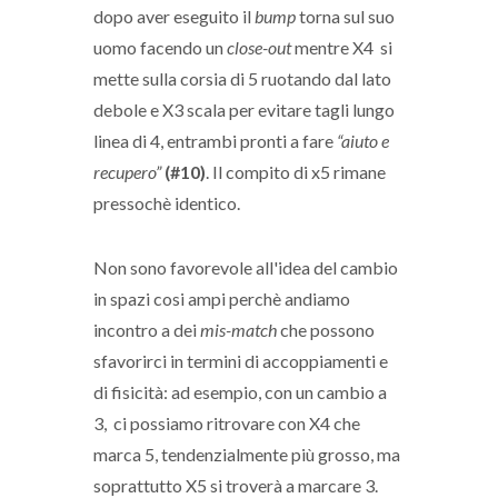
dopo aver eseguito il
bump
torna sul suo
uomo facendo un
close-out
mentre X4 si
mette sulla corsia di 5 ruotando dal lato
debole e X3 scala per evitare tagli lungo
linea di 4, entrambi pronti a fare
“aiuto e
recupero”
(#10)
. Il compito di x5 rimane
pressochè identico.
Non sono favorevole all'idea del cambio
in spazi cosi ampi perchè andiamo
incontro a dei
mis-match
che possono
sfavorirci in termini di accoppiamenti e
di fisicità: ad esempio, con un cambio a
3, ci possiamo ritrovare con X4 che
marca 5, tendenzialmente più grosso, ma
soprattutto X5 si troverà a marcare 3.