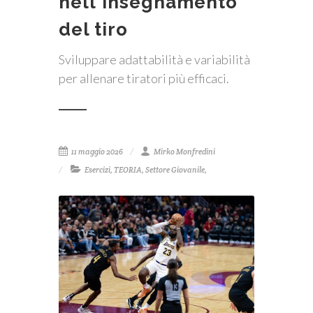
nell'insegnamento
del tiro
Sviluppare adattabilità e variabilità
per allenare tiratori più efficaci.
11 maggio 2026
Mirko Monfredini
Esercizi
,
TEORIA
,
Settore Giovanile
,