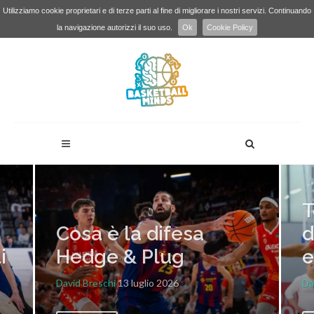
Utilizziamo cookie proprietari e di terze parti al fine di migliorare i nostri servizi. Continuando
la navigazione autorizzi il suo uso.
Ok
Cookie Policy
T
Cosa è la difesa
d
i
Hedge & Plug
e
David Breschi
13 luglio 2026
Da