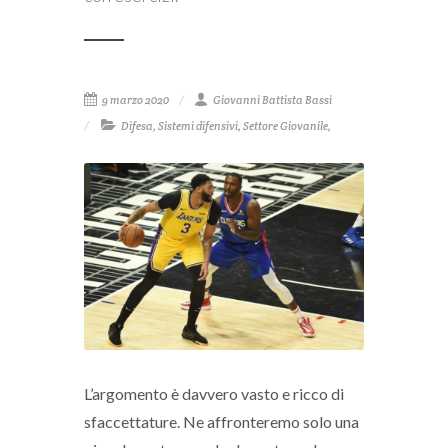
9 marzo 2020
Giovanni Battista Bassi
Difesa
,
Sistemi difensivi
,
Settore Giovanile
,
L’argomento è davvero vasto e ricco di
sfaccettature. Ne affronteremo solo una