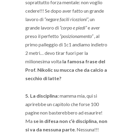
soprattutto forza mentale: non voglio
cedere!!! Se dopo aver fatto un grande
lavoro di
“negare facili ricezioni”,
un
grande lavoro di
“corpo e piedi”
e aver
preso il perfetto
“posizionamento”
, al
primo palleggio di 1c1 andiamo indietro
2 metri… devo tirar fuori per la
milionesima volta
la famosa frase del
Prof. Nikolic su mucca che da calcio a
secchio di latte?
5. La disciplina:
mamma mia, qui si
aprirebbe un capitolo che forse 100
pagine non basterebbero ad esaurire!
Ma
se in difesa non c’è disciplina, non
si va da nessuna parte
. Nessuna!!!