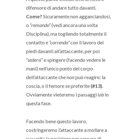
difensore di andare tutto davanti.
Come?
Sicuramente non agganciandosi,
o
“remando”
(vedi ancora una volta
Disciplina), ma togliendo totalmente il
contatto e
“correndo”
con il lavoro dei
piedi davanti all’attaccante, per poi
“sedersi”
e spingere (facendo vedere le
mani) nell’unico punto del corpo
dell’attaccante che non può reagire: la
coscia, o il femore se preferite
(#13)
.
Ovviamente vieteremo i passaggi
lob
in
questa fase.
Facendo bene questo lavoro,
costringeremo l’attaccante a mollare a
sua volta la posizione per cercare di