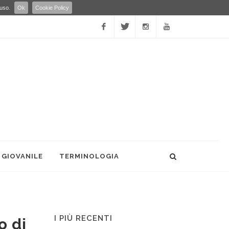
 uso.
Ok
Cookie Policy
Facebook
Twitter
Instagram
YouTube
 GIOVANILE
TERMINOLOGIA
I PIÙ RECENTI
o di