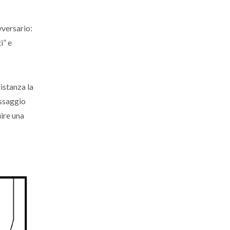
vversario:
i” e
istanza la
assaggio
uire una