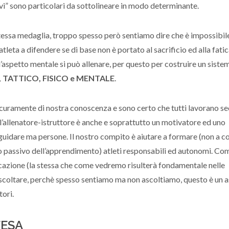
vi” sono particolari da sottolineare in modo determinante.
stessa medaglia, troppo spesso però sentiamo dire che è impossibil
ta a difendere se di base non è portato al sacrificio ed alla fatic
’aspetto mentale si può allenare, per questo per costruire un siste
 TATTICO, FISICO e MENTALE
.
 sicuramente di nostra conoscenza e sono certo che tutti lavorano s
’allenatore-istruttore è anche e soprattutto un motivatore ed uno
eguidare ma persone. Il nostro compito è aiutare a formare (non a cos
o passivo dell’apprendimento) atleti responsabili ed autonomi. Co
icazione (la stessa che come vedremo risulterà fondamentale nelle
ascoltare, perchè spesso sentiamo ma non ascoltiamo, questo è un 
ori.
FESA