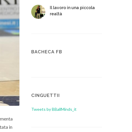
Il lavoro in una piccola
realtà
BACHECA FB
CINGUETTII
Tweets by BBallMinds_it
damenta
tata in