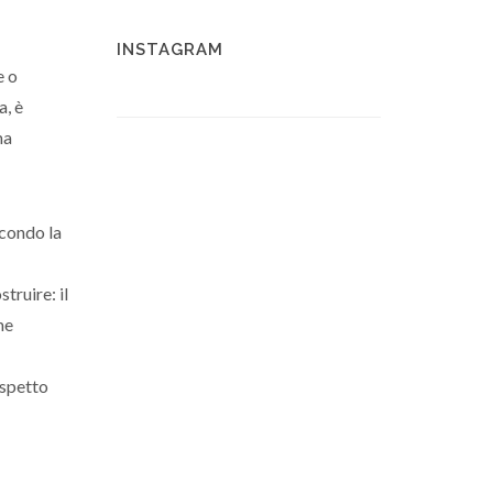
INSTAGRAM
e o
a, è
ma
econdo la
truire: il
me
aspetto