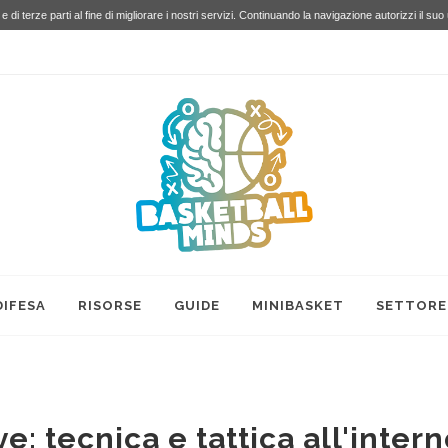
e di terze parti al fine di migliorare i nostri servizi. Continuando la navigazione autorizzi il suo
DIFESA
RISORSE
GUIDE
MINIBASKET
SETTORE
e: tecnica e tattica all'intern