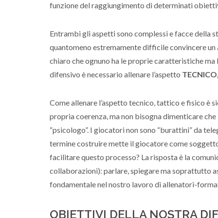
funzione del raggiungimento di determinati obietti
Entrambi gli aspetti sono complessi e facce della 
quantomeno estremamente difficile convincere un atle
chiaro che ognuno ha le proprie caratteristiche ma l
difensivo è necessario allenare l’aspetto
TECNICO,
Come allenare l’aspetto tecnico, tattico e fisico è
propria coerenza, ma non bisogna dimenticare che l
“psicologo”. I giocatori non sono “burattini” da tel
termine costruire mette il giocatore come soggett
facilitare questo processo? La risposta è la comun
collaborazioni): parlare, spiegare ma soprattutto 
fondamentale nel nostro lavoro di allenatori-format
OBIETTIVI DELLA NOSTRA DI