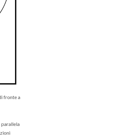
i fronte a
 parallela
azioni