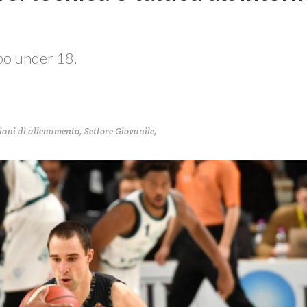
ppo under 18.
iani di allenamento
,
Settore Giovanile
,