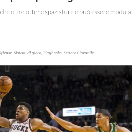
e che offre ottime spaziature e può essere modula
Offense
,
Sistemi di gioco
,
Playbooks
,
Settore Giovanile
,