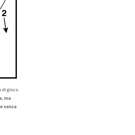
a di gioco
a, ma
 e senza