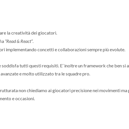
e la creatività dei giocatori.
fia
“Read & React”
.
atori implementando concetti e collaborazioni sempre più evolute.
 soddisfa tutti questi requisiti. E’ inoltre un framework che ben si a
 avanzate e molto utilizzato tra le squadre pro.
trutturata non chiediamo ai giocatori precisione nei movimenti ma
imento e occasioni.