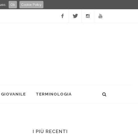
 uso.
Ok
Cookie Policy
Facebook
Twitter
Instagram
YouTube
 GIOVANILE
TERMINOLOGIA
I PIÙ RECENTI