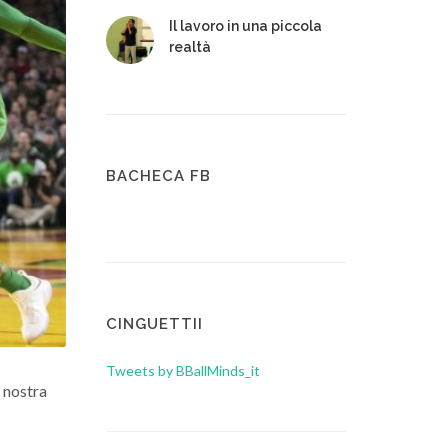
Il lavoro in una piccola
realtà
BACHECA FB
CINGUETTII
Tweets by BBallMinds_it
a nostra