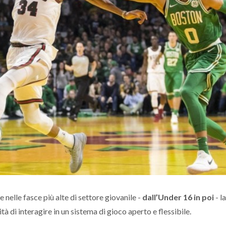
nelle fasce più alte di settore giovanile -
dall’Under 16 in poi
- l
ità di interagire in un sistema di gioco aperto e flessibile.