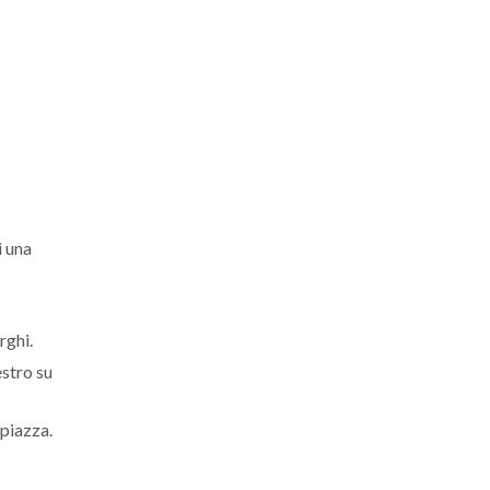
i una
rghi.
estro su
mpiazza.