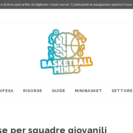
e di terze parti al fine di migliorare i nostri servizi. Continuando la navigazione autorizzi il suo
DIFESA
RISORSE
GUIDE
MINIBASKET
SETTORE
e per squadre giovanili