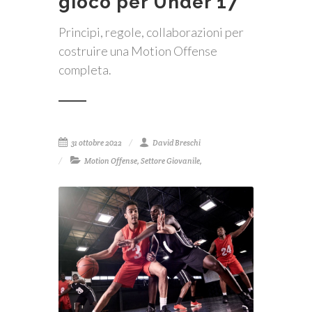
gioco per Under 17
Principi, regole, collaborazioni per
costruire una Motion Offense
completa.
31 ottobre 2022
David Breschi
Motion Offense
,
Settore Giovanile
,