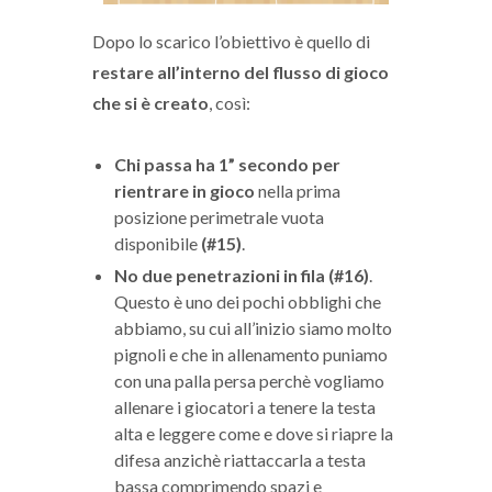
Dopo lo scarico l’obiettivo è quello di
restare all’interno del flusso di gioco
che si è creato
, così:
Chi passa ha 1” secondo per
rientrare in gioco
nella prima
posizione perimetrale vuota
disponibile
(#15)
.
No due penetrazioni in fila (#16)
.
Questo è uno dei pochi obblighi che
abbiamo, su cui all’inizio siamo molto
pignoli e che in allenamento puniamo
con una palla persa perchè vogliamo
allenare i giocatori a tenere la testa
alta e leggere come e dove si riapre la
difesa anzichè riattaccarla a testa
bassa comprimendo spazi e