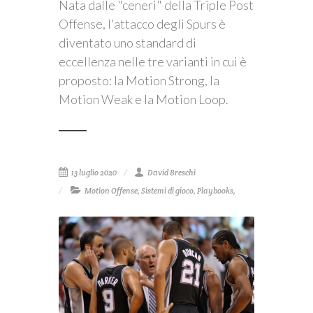
Nata dalle "ceneri" della Triple Post
Offense, l'attacco degli Spurs è
diventato uno standard di
eccellenza nelle tre varianti in cui è
proposto: la Motion Strong, la
Motion Weak e la Motion Loop.
13 luglio 2020
David Breschi
Motion Offense
,
Sistemi di gioco
,
Playbooks
,