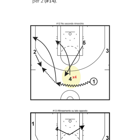
per 2
(#14)
.