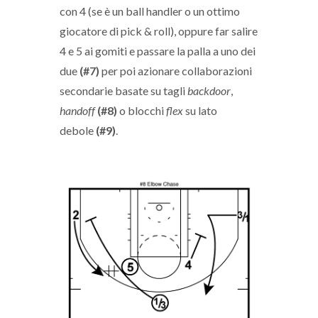
con 4 (se è un ball handler o un ottimo
giocatore di pick & roll), oppure far salire
4 e 5 ai gomiti e passare la palla a uno dei
due
(#7)
per poi azionare collaborazioni
secondarie basate su tagli
backdoor
,
handoff
(#8)
o blocchi
flex
su lato
debole
(#9)
.