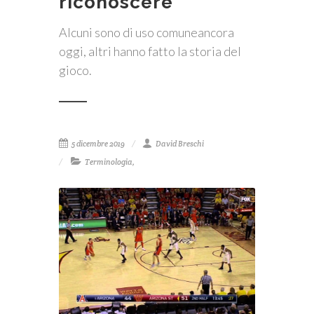
riconoscere
Alcuni sono di uso comuneancora
oggi, altri hanno fatto la storia del
gioco.
5 dicembre 2019
David Breschi
Terminologia
,