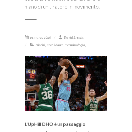
mano di un tiratore in movimento.
19 marzo 2020
David Breschi
Giochi
,
Breakdown
,
Terminologia
,
L'
UpHill DHO
è un
passaggio