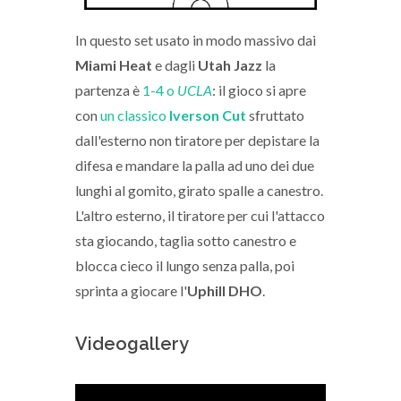
In questo set usato in modo massivo dai
Miami Heat
e dagli
Utah Jazz
la
partenza è
1-4 o
UCLA
: il gioco si apre
con
un classico
Iverson Cut
sfruttato
dall'esterno non tiratore per depistare la
difesa e mandare la palla ad uno dei due
lunghi al gomito, girato spalle a canestro.
L'altro esterno, il tiratore per cui l'attacco
sta giocando, taglia sotto canestro e
blocca cieco il lungo senza palla, poi
sprinta a giocare l'
Uphill DHO
.
Videogallery