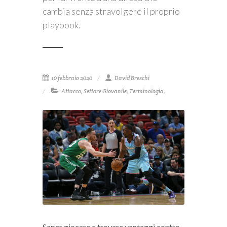
cambia senza stravolgere il proprio
playbook.
10 febbraio 2020
David Breschi
Attacco
,
Settore Giovanile
,
Terminologia
,
Saper giocare e trovare vantaggi contro