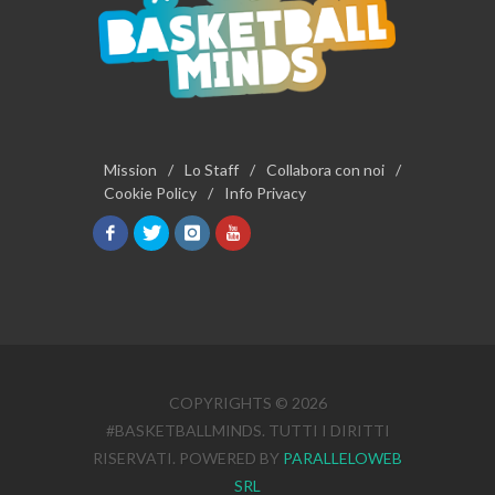
Mission
/
Lo Staff
/
Collabora con noi
/
Cookie Policy
/
Info Privacy
COPYRIGHTS © 2026
#BASKETBALLMINDS. TUTTI I DIRITTI
RISERVATI. POWERED BY
PARALLELOWEB
SRL