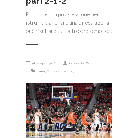
pari 2-1-2
Produrre una progressione per
istruire e allenare una difesa a zona
può risultare tutt’altro che semplice.
28 maggio 2020
Davide Matteoni
Zona
,
Settore Giovanile
,