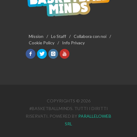
Mission
/
Lo Staff
/
Collabora con noi
/
Cookie Policy
/
Info Privacy
COPYRIGHTS © 2026
#BASKETBALLMINDS. TUTTI I DIRITTI
RISERVATI. POWERED BY
PARALLELOWEB
SRL