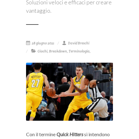
Soluzioni veloci e efficaci per creare
vantaggio.
28 giugno 2021
David Breschi
Giochi
,
Breakdown
,
Terminologia
,
Con il termine
Quick Hitters
si intendono