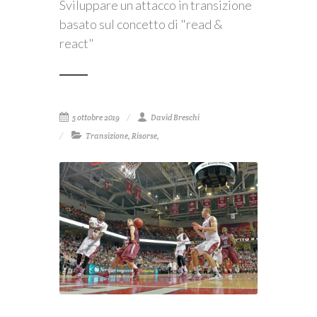
Sviluppare un attacco in transizione
basato sul concetto di "read &
react"
5 ottobre 2019
David Breschi
Transizione
,
Risorse
,