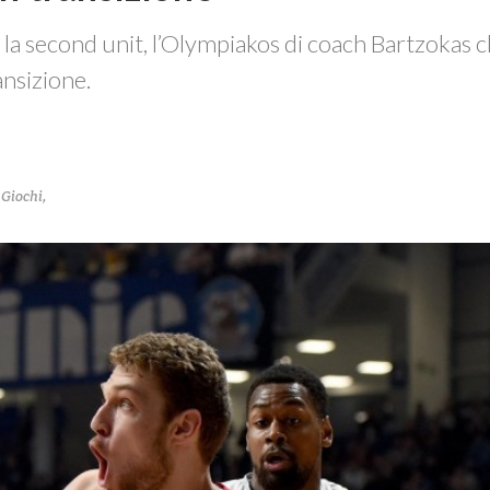
 la second unit, l’Olympiakos di coach Bartzokas 
ansizione.
,
Giochi
,