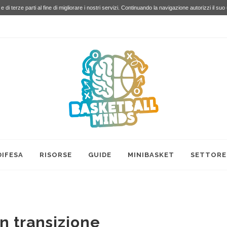
e di terze parti al fine di migliorare i nostri servizi. Continuando la navigazione autorizzi il suo
DIFESA
RISORSE
GUIDE
MINIBASKET
SETTORE
in transizione