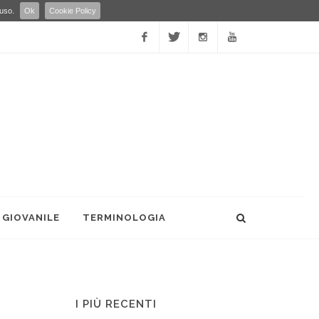
 uso.
Ok
Cookie Policy
Facebook
Twitter
Instagram
YouTube
 GIOVANILE
TERMINOLOGIA
I PIÙ RECENTI