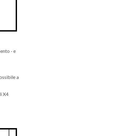
ento - e
ossibile a
di X4