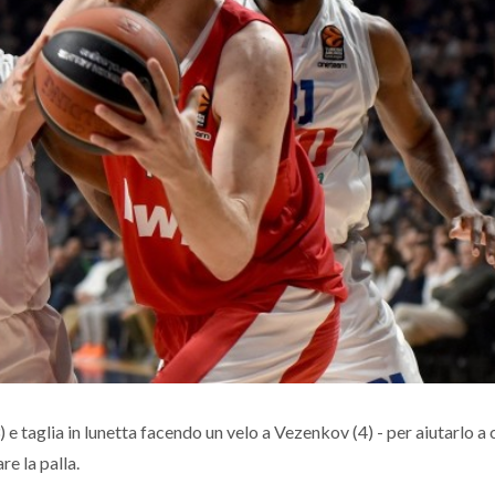
) e taglia in lunetta facendo un velo a Vezenkov (4) - per aiutarlo a
re la palla.