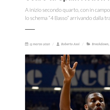
A inizio secondo quarto, con in campo
lo schema “4 Basso” arrivando dalla tr
13 marzo 2020
Roberto Assi
Breakdown