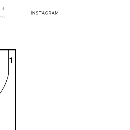
 il
INSTAGRAM
 si