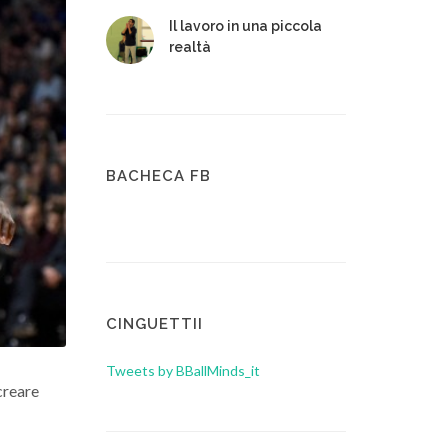
Il lavoro in una piccola
realtà
BACHECA FB
CINGUETTII
Tweets by BBallMinds_it
 creare