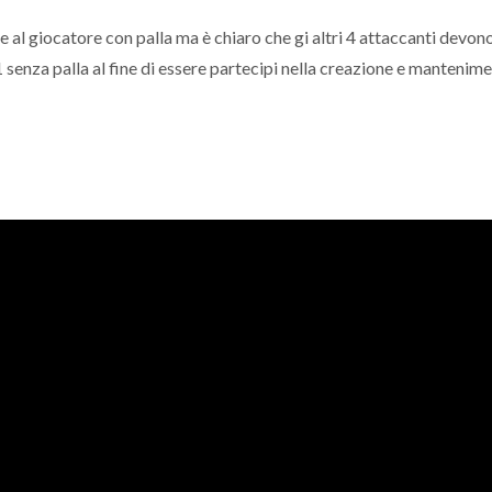
 al giocatore con palla ma è chiaro che gi altri 4 attaccanti devon
enza palla al fine di essere partecipi nella creazione e mantenime