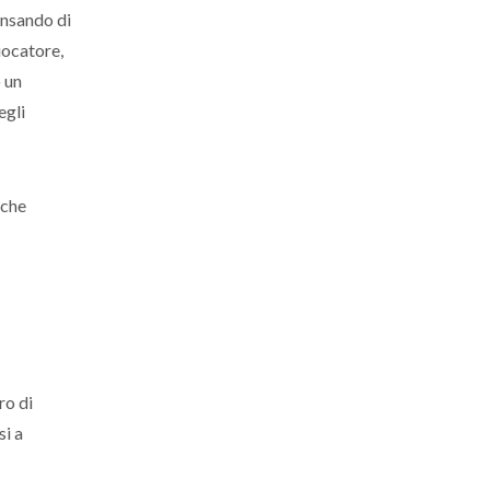
ensando di
iocatore,
 un
egli
 che
ro di
si a