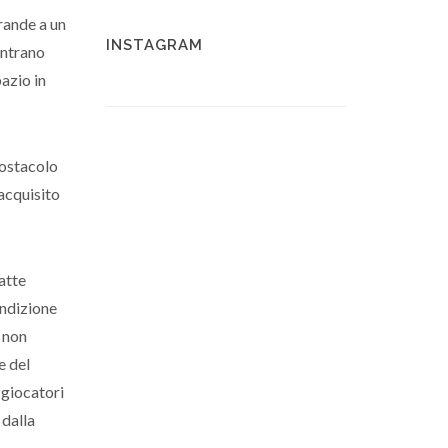
grande a un
INSTAGRAM
ontrano
azio in
 ostacolo
 acquisito
atte
ondizione
i non
e del
 giocatori
 dalla