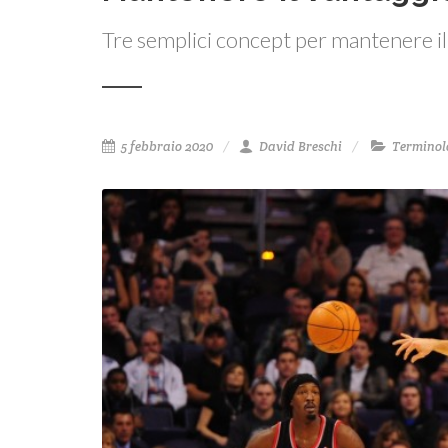
Tre semplici concept per mantenere il 
5 febbraio 2020
David Breschi
Terminol