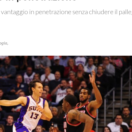
vantaggio in penetrazione senza chiudere il palle
ogia
,