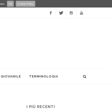
 uso.
Ok
Cookie Policy
Facebook
Twitter
Instagram
YouTube
 GIOVANILE
TERMINOLOGIA
I PIÙ RECENTI