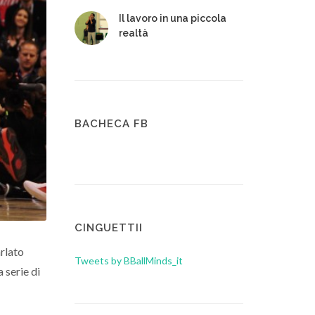
Il lavoro in una piccola
realtà
BACHECA FB
CINGUETTII
rlato
Tweets by BBallMinds_it
 serie di