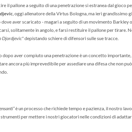
ire il pallone a seguito di una penetrazione si estranea dal gioco p
djevic
, oggi allenatore della Virtus Bologna, ma ieri grandissimo g
o dove aver scaricato - magari a seguito di un movimento Barkley o
i, solitamente in angolo, e farsi restituire il pallone per tirare. N
 Djordjevic"
depistando schiere di difensori sulle sue tracce.
ioco dopo aver compiuto una penetrazione è un concetto importante,
tare ancora più imprevedibile per assediare una difesa che non può
ndo.
ensanti”
è un processo che richiede tempo e pazienza, il nostro lavo
e strumenti per mettere i nostri giocatori nelle condizioni di adattar