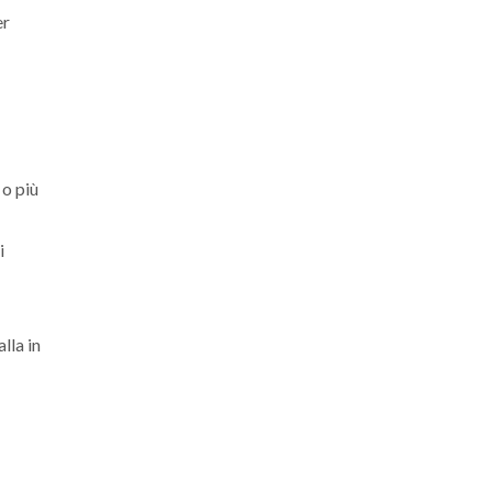
er
 o più
i
lla in