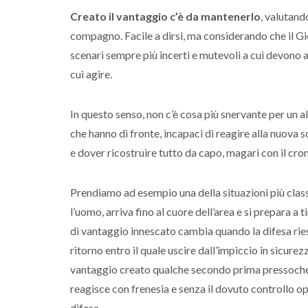
Creato il vantaggio c’è da mantenerlo
, valutand
compagno. Facile a dirsi, ma considerando che il G
scenari sempre più incerti e mutevoli a cui devon
cui agire.
In questo senso, non c’è cosa più snervante per un a
che hanno di fronte, incapaci di reagire alla nuova s
e dover ricostruire tutto da capo, magari con il cr
Prendiamo ad esempio una della situazioni più clas
l’uomo, arriva fino al cuore dell’area e si prepara a
di vantaggio innescato cambia quando la difesa ries
ritorno entro il quale uscire dall’impiccio in sicurezz
vantaggio creato qualche secondo prima pressoché c
reagisce con frenesia e senza il dovuto controllo op
difesa.