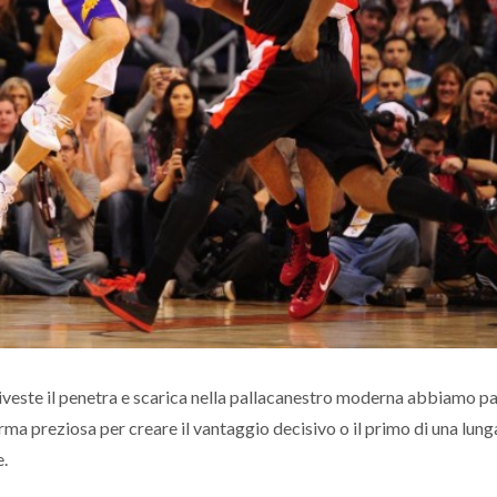
este il penetra e scarica nella pallacanestro moderna abbiamo pa
rma preziosa per creare il vantaggio decisivo o il primo di una lunga
e.