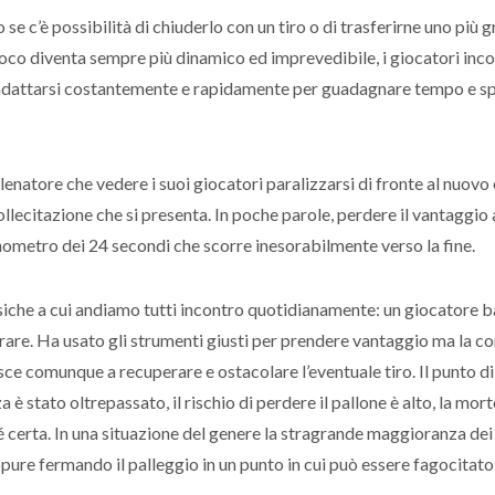
o se c’è possibilità di chiuderlo con un tiro o di trasferirne uno più 
ioco diventa sempre più dinamico ed imprevedibile, i giocatori inc
o adattarsi costantemente e rapidamente per guadagnare tempo e sp
llenatore che vedere i suoi giocatori paralizzarsi di fronte al nuovo
ollecitazione che si presenta. In poche parole, perdere il vantaggio
onometro dei 24 secondi che scorre inesorabilmente verso la fine.
siche a cui andiamo tutti incontro quotidianamente: un giocatore b
 tirare. Ha usato gli strumenti giusti per prendere vantaggio ma la c
ce comunque a recuperare e ostacolare l’eventuale tiro. Il punto d
a è stato oltrepassato, il rischio di perdere il pallone è alto, la mort
erta. In una situazione del genere la stragrande maggioranza dei
pure fermando il palleggio in un punto in cui può essere fagocitato