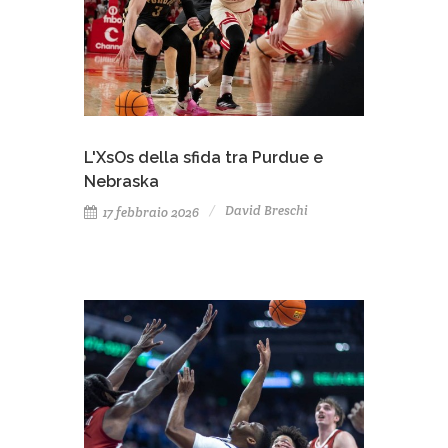
L'XsOs della sfida tra Purdue e
Nebraska
David Breschi
17 febbraio 2026