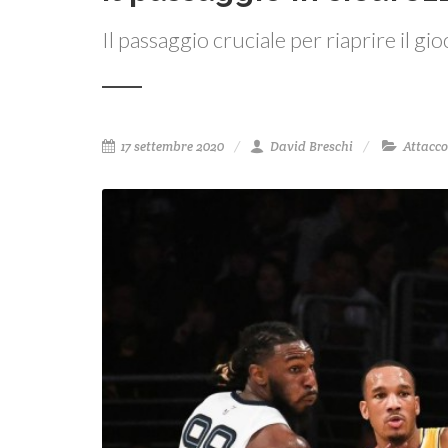
Il passaggio cruciale per riaprire il g
17 settembre 2020
David Breschi
Attacco