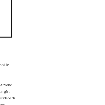
pi, le
osizione
 un giro
ecidere di
 per