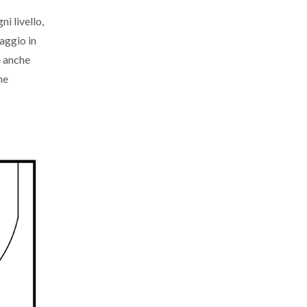
i livello,
saggio in
e anche
ne