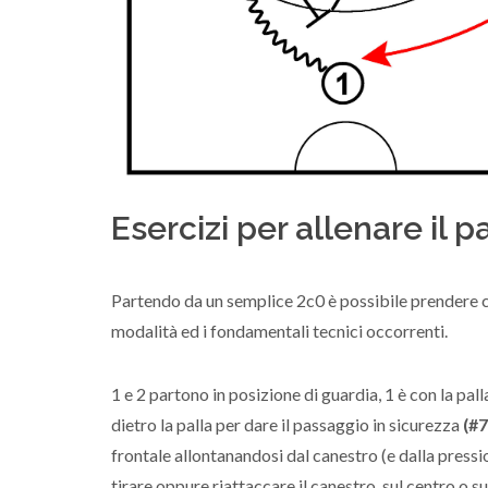
Esercizi per allenare il 
Partendo da un semplice 2c0 è possibile prendere co
modalità ed i fondamentali tecnici occorrenti.
1 e 2 partono in posizione di guardia, 1 è con la pal
dietro la palla per dare il passaggio in sicurezza
(#7
frontale allontanandosi dal canestro (e dalla pressi
tirare oppure riattaccare il canestro, sul centro o s