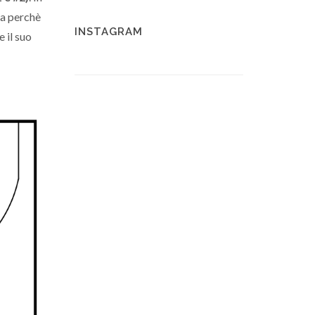
ra perchè
INSTAGRAM
 il suo