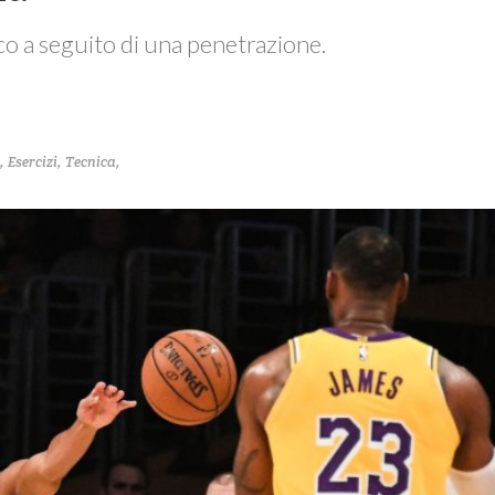
ioco a seguito di una penetrazione.
,
Esercizi
,
Tecnica
,