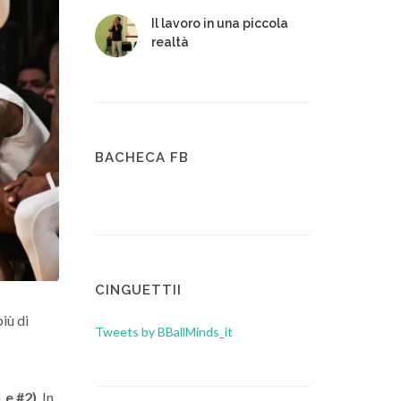
Il lavoro in una piccola
realtà
BACHECA FB
CINGUETTII
iù di
Tweets by BBallMinds_it
 e #2)
. In