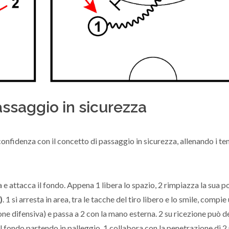
passaggio in sicurezza
nfidenza con il concetto di passaggio in sicurezza, allenando i tem
la e attacca il fondo. Appena 1 libera lo spazio, 2 rimpiazza la sua p
)
. 1 si arresta in area, tra le tacche del tiro libero e lo smile, compie
one difensiva) e passa a 2 con la mano esterna. 2 su ricezione può d
ul fondo partendo in palleggio. 1 collabora con la penetrazione di 2