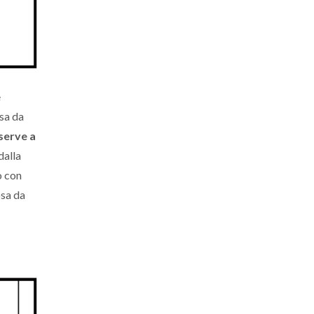
e
sa da
serve a
dalla
o con
osa da