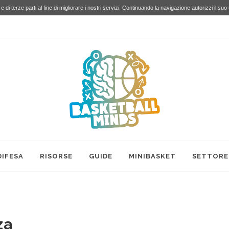
e di terze parti al fine di migliorare i nostri servizi. Continuando la navigazione autorizzi il suo
DIFESA
RISORSE
GUIDE
MINIBASKET
SETTORE
za