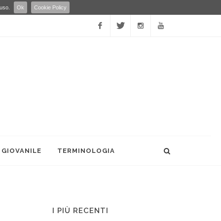
 uso.
Ok
Cookie Policy
Facebook
Twitter
Instagram
YouTube
 GIOVANILE
TERMINOLOGIA
I PIÙ RECENTI