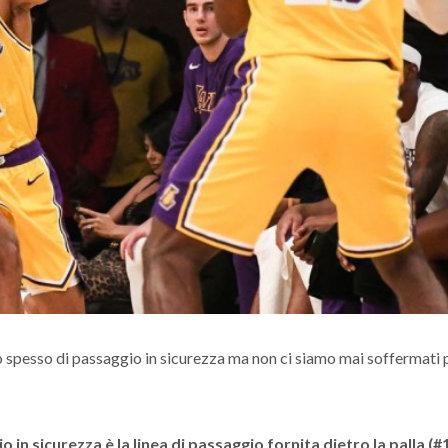
spesso di passaggio in sicurezza ma non ci siamo mai soffermati p
 in sicurezza è la linea di passaggio fornita dietro la palla (#1