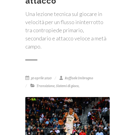
attacco
Una lezione tecnica sul giocare in
velocità per un flusso ininterrotto
tra contropiede primario,
secondario e attacco veloce a metà
campo.
30 aprile 2020
Raffaele Imbrogno
Transizione
,
Sistemi di gioco
,