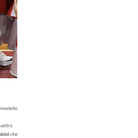
l modello
quattro
mbini
che