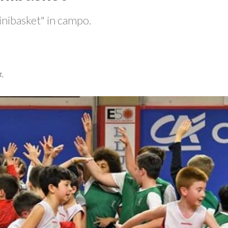
minibasket" in campo.
t
,