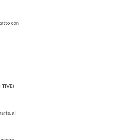
tatto con
ITIVE
)
arte, al
 nostra