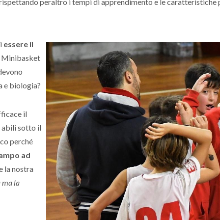
rispettando peraltro i tempi di apprendimento e le caratteristiche 
di
essere il
di Minibasket
 devono
a e biologia?
ficace il
bili sotto il
Ecco perché
 campo ad
e la nostra
a ma la