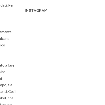
 dati. Per
INSTAGRAM
ttamente
ualcuno
rico
to a fare
o ho
mi
mpo, sia
enti. Così
sket, che
 tessera