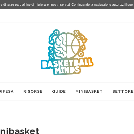
e di terze parti al fine di migliorare i nostri servizi. Continuando la navigazione autorizzi il suo
DIFESA
RISORSE
GUIDE
MINIBASKET
SETTORE
inibasket