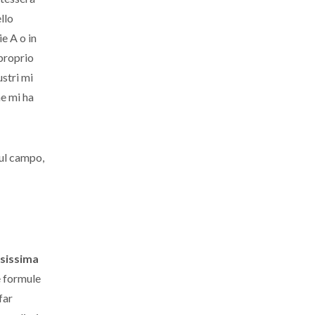
llo
ie A o in
 proprio
ustri mi
e mi ha
sul campo,
osissima
te formule
far