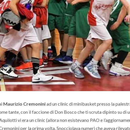
ai
Maurizio Cremonini
ad un clinic di minibasket presso la palestr
ome tante, con il faccione di Don Bosco che ti scruta dipinto su di 
 Aquilotti vi era un clinic (allora non esistevano PAO e l’aggiorname
di Cremonini per la prima volta. Snocciolava numeri che aveva rilevato