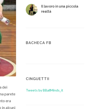
Il lavoro in una piccola
realtà
BACHECA FB
CINGUETTII
a dei
Tweets by BBallMinds_it
una parete
nto era
 in alcuni