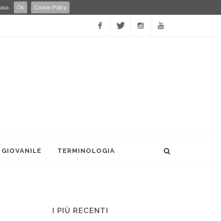
 uso.
Ok
Cookie Policy
Facebook
Twitter
Instagram
YouTube
 GIOVANILE
TERMINOLOGIA
I PIÙ RECENTI