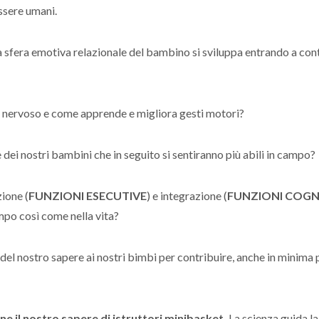
essere umani.
 sfera emotiva relazionale del bambino si sviluppa entrando a con
a nervoso e come apprende e migliora gesti motori?
 dei nostri bambini che in seguito si sentiranno più abili in campo?
ione (
FUNZIONI ESECUTIVE
) e integrazione (
FUNZIONI COGN
ampo così come nella vita?
 del nostro sapere ai nostri bimbi per contribuire, anche in minima p
ne il nostro sapere di istruttori minibasket.
La scienza guida la