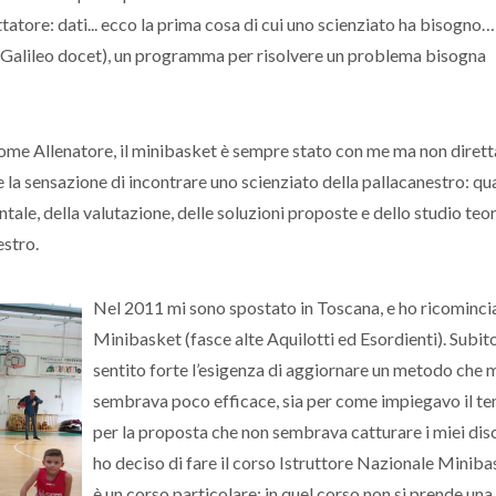
tatore: dati... ecco la prima cosa di cui uno scienziato ha bisogno…
n Galileo docet), un programma per risolvere un problema bisogna
come Allenatore, il minibasket è sempre stato con me ma non dire
 la sensazione di incontrare uno scienziato della pallacanestro: q
entale, della valutazione, delle soluzioni proposte e dello studio teo
estro.
Nel 2011 mi sono spostato in Toscana, e ho ricomincia
Minibasket (fasce alte Aquilotti ed Esordienti). Subit
sentito forte l’esigenza di aggiornare un metodo che 
sembrava poco efficace, sia per come impiegavo il te
per la proposta che non sembrava catturare i miei disc
ho deciso di fare il corso Istruttore Nazionale Miniba
è un corso particolare: in quel corso non si prende una