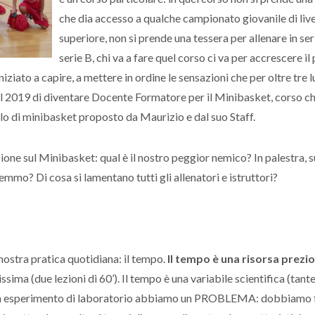
che dia accesso a qualche campionato giovanile di live
superiore, non si prende una tessera per allenare in ser
serie B, chi va a fare quel corso ci va per accrescere il
iziato a capire, a mettere in ordine le sensazioni che per oltre tre l
 2019 di diventare Docente Formatore per il Minibasket, corso ch
llo di minibasket proposto da Maurizio e dal suo Staff.
ione sul Minibasket: qual è il nostro peggior nemico? In palestra, 
mmo? Di cosa si lamentano tutti gli allenatori e istruttori?
 nostra pratica quotidiana: il tempo.
Il tempo è una risorsa prezi
ssima (due lezioni di 60’). Il tempo è una variabile scientifica (tan
in un esperimento di laboratorio abbiamo un PROBLEMA: dobbiamo 