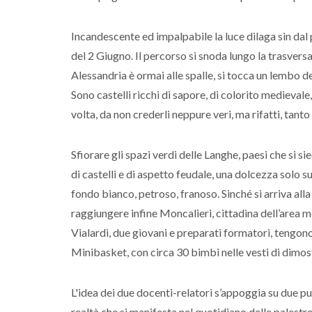
Incandescente ed impalpabile la luce dilaga sin dal
del 2 Giugno. Il percorso si snoda lungo la trasver
Alessandria è ormai alle spalle, si tocca un lembo del
Sono castelli ricchi di sapore, di colorito medieval
volta, da non crederli neppure veri, ma rifatti, tan
Sfiorare gli spazi verdi delle Langhe, paesi che si 
di castelli e di aspetto feudale, una dolcezza solo s
fondo bianco, petroso, franoso. Sinché si arriva alla
raggiungere infine Moncalieri, cittadina dell’area 
Vialardi, due giovani e preparati formatori, tengon
Minibasket, con circa 30 bimbi nelle vesti di dimos
L'idea dei due docenti-relatori s’appoggia su due punt
realtà che si manifesta nel quotidiano delle palest