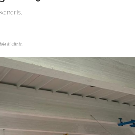
exandris.
lole di Clinic
,