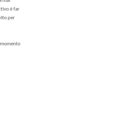
ttivo è far
elto per
me momento