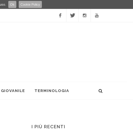
 uso.
Ok
Cookie Policy
Facebook
Twitter
Instagram
YouTube
 GIOVANILE
TERMINOLOGIA
I PIÙ RECENTI