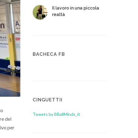
Il lavoro in una piccola
realtà
BACHECA FB
CINGUETTII
to
Tweets by BBallMinds_it
re del
ivo per