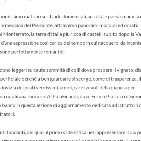
 primissimo mattino su strade domenicali, su città e paesi smaniosi
sale mediana del Piemonte, attraverso panorami morbidi ed ornati.
 Monferrato, la terra d’Italia più ricca di castelli subito dopo la Va
e, d’una espressione così carica del tempo in cui nacquero, da incant
to sono perfettamente romantici.
siedono leggeri su caute sommità di colli dove prospera il vigneto, d
uperficiale perché a ben guardarle si scorge, come di trasparenza, il
 dovizia dei prati verdissimi, umidi, carezzevoli della pianura per
metropolitana torinese. Al PalaEinaudi, dove Enrico Pio Loco e Simo
o banco in questa lezione di aggiornamento dedicata ad Istruttori d
tratori.
i fondanti, dei quali il primo s’identifica nel rappresentare il più p
re attraverso proposte mirate a tenere i bambini sempre attivi, senz