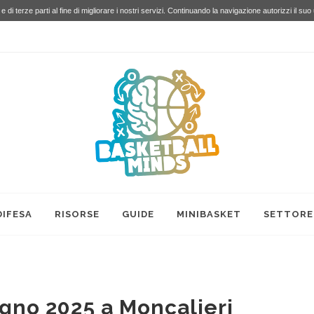
e di terze parti al fine di migliorare i nostri servizi. Continuando la navigazione autorizzi il suo
DIFESA
RISORSE
GUIDE
MINIBASKET
SETTORE
ugno 2025 a Moncalieri