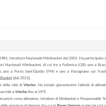
1981, Istruttore Nazionale Minibasket dal 2001. Ha partecipato 
tori Nazionali Minibasket, di cui tre a Follonica (GR), uno a Bra
, uno a Porto Sant’Elpidio (FM) e uno a Passignano sul Tras
 Basket
(dal 2013).
à della città di
Viterbo
. Ha iniziato giovanissimo l’attività di allenat
maschile a
Viterbo
fino al 1975.
incarichi come allenatore, Istruttore di Minibasket e Responsabile T
 della provincia di Venezia (tra cui la
Reyer
Venezia
in ben tre cicli 