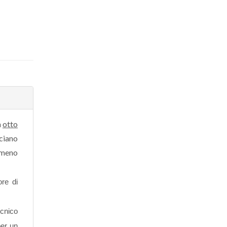
a
otto
cciano
imeno
ore di
ecnico
per un