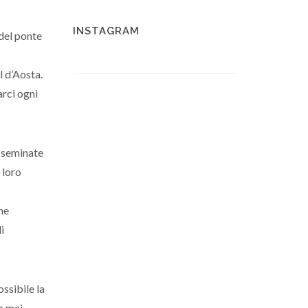
INSTAGRAM
 del ponte
l d’Aosta.
arci ogni
isseminate
 loro
ne
i
ossibile la
a mai