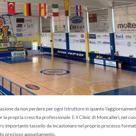
asione da non perdere per ogni Istruttore in quanto l’aggiornamen
la propria crescita professionale. E il Clinic di Moncalieri, nel cuo
ltro importante tassello da incastonare nel proprio processo format
esto prezioso appuntamento.